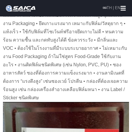
คือกาวที่มี Solvent เป็นส่วนประกอบ ทำให้แห้งเร็วและเกาะ
TH | EN
แน่นมาก เหมาะกับงานที่ต้องการความทนทานสูง จุดเด่นใน
งาน Packaging • ยึดเกาะแรงมาก เหมาะกับฟิล์ม/วัสดุยาก ๆ •
แห้งเร็ว • ใช้กับฟิล์มที่โซเว้นท์ฟรีอาจยึดเกาะไม่ดี • ทนความ
ร้อน ความชื้น และกดทับสูงได้ดี ข้อควรระวัง • มีกลิ่นและ
VOC • ต้องใช้ในโรงงานที่มีระบบระบายอากาศ • ไม่เหมาะกับ
งาน Food Packaging ถ้าไม่ใช่สูตร Food-Grade ใช้กับงาน
อะไร • งานติดฟิล์มชนิดพิเศษ (เช่น Nylon, PVC, PU) • ซอง
อาหารสัตว์ ซองที่ต้องการความแข็งแรงมาก • งานลามิเนตที่
ต้องการ “แรงดึงสูง” เช่นซองเวย์ โปรตีน • กล่องที่ต้องเจอความ
ร้อนสูง เช่น กล่องเครื่องสำอางเคลือบฟิล์มหนา • งาน Label /
Sticker ชนิดพิเศษ