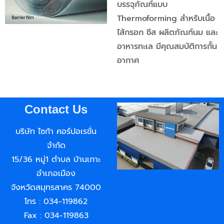
บรรจุภัณฑ์แบบ
Thermoforming สำหรับเนื้อ
ไส้กรอก ชีส ผลิตภัณฑ์นม และ
อาหารทะเล มีคุณสมบัติการกั้น
อากาศ
Contact Us
บริษัท ไซก้า คอร์ปอเรชั่น
จำกัด
15/36 หมู่1 ตำบล บ้านเกาะ
อำเภอเมือง
จังหวัดสมุทรสาคร 74000
โทร : 034-119862
Fax : 034-119863